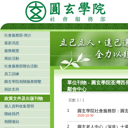
社會服務部-簡介
最新消息
服務概覽
籌款活動
社會服務部聯合活動
員工訓練
圓玄學院相關服務聯繫
單位刊物 - 圓玄學院荃灣西
鄰舍中心
捐款支持
政策文件及出版刊物
頁數 1 / 1
個人資料收集聲明
1
圓玄學院社會服務部：圓玄學院
聯絡我們
2020-10-30
相關連結
2
圓玄老人中心（深井）十週年特刊