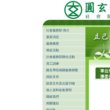
社會服務部-簡介
最新消息
服務概覽
籌款活動
社會服務部聯合活動
員工訓練
圓玄學院相關服務聯繫
單位
導委
捐款支持
政策文件及出版刊物
個人資料收集聲明
聯絡我們
相關連結
相片集