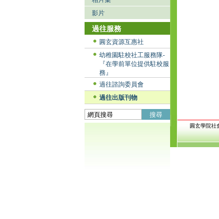
影片
過往服務
圓玄資源互惠社
幼稚園駐校社工服務隊-
『在學前單位提供駐校服
務』
過往諮詢委員會
過往出版刊物
搜尋
圓玄學院社