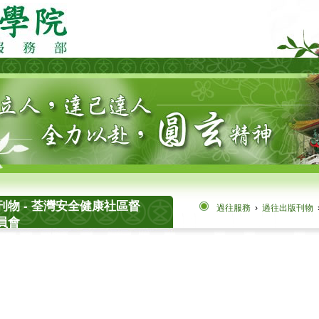
刊物 - 荃灣安全健康社區督
過往服務
›
過往出版刊物
員會